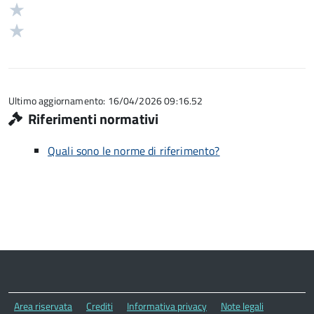
stelle
3
Valuta
5
su
stelle
2
Valuta
5
su
stelle
1
5
su
stelle
5
su
5
Ultimo aggiornamento: 16/04/2026 09:16.52
Riferimenti normativi
Quali sono le norme di riferimento?
Area riservata
Crediti
Informativa privacy
Note legali