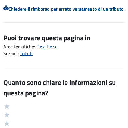
Chiedere il rimborso per errato versamento di un tributo
Puoi trovare questa pagina in
Aree tematiche:
Casa
Tasse
Sezioni:
Tributi
Quanto sono chiare le informazioni su
questa pagina?
Valuta
Valutazione
5
Valuta
stelle
4
Valuta
su