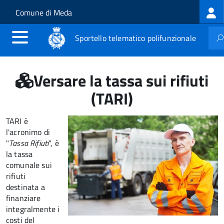
Log
Salta al contenuto principale
Skip to site navigation
Comune di Meda
me
Sportello telematico polifunzionale
Versare la tassa sui rifiuti
(TARI)
TARI è
l'acronimo di
"
Tassa Rifiuti
", è
la tassa
comunale sui
rifiuti
destinata a
finanziare
integralmente i
costi del