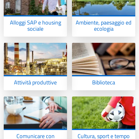
Alloggi SAP e housing
Ambiente, paesaggio ed
sociale
ecologia
Attività produttive
Biblioteca
Comunicare con
Cultura, sport e tempo