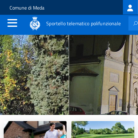
Lo
Salta al contenuto principale
Skip to site navigation
Comune di Meda
m
Sportello telematico polifunzionale