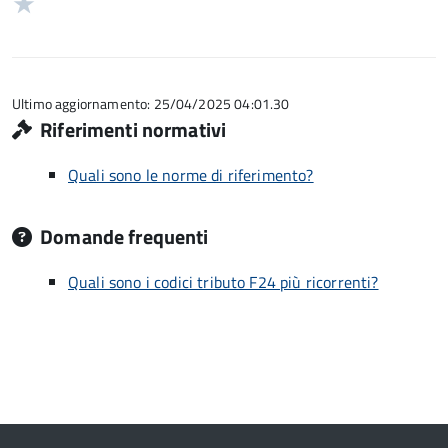
Valuta
5
su
stelle
1
5
su
stelle
5
su
5
Ultimo aggiornamento: 25/04/2025 04:01.30
Riferimenti normativi
Quali sono le norme di riferimento?
Domande frequenti
Quali sono i codici tributo F24 più ricorrenti?