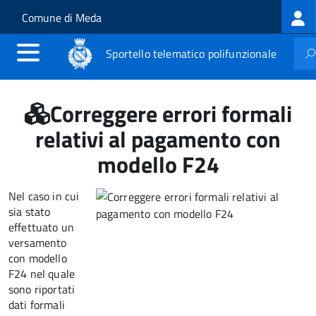
Log
Salta al contenuto principale
Skip to site navigation
Comune di Meda
me
Sportello telematico polifunzionale
Correggere errori formali
relativi al pagamento con
modello F24
Nel caso in cui
sia stato
effettuato un
versamento
con modello
F24 nel quale
sono riportati
dati formali