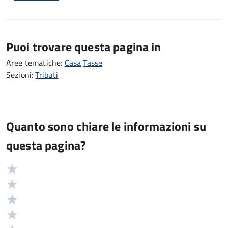
Puoi trovare questa pagina in
Aree tematiche:
Casa
Tasse
Sezioni:
Tributi
Quanto sono chiare le informazioni su
questa pagina?
Valuta
Valutazione
5
Valuta
stelle
4
Valuta
su
stelle
3
Valuta
5
su
stelle
2