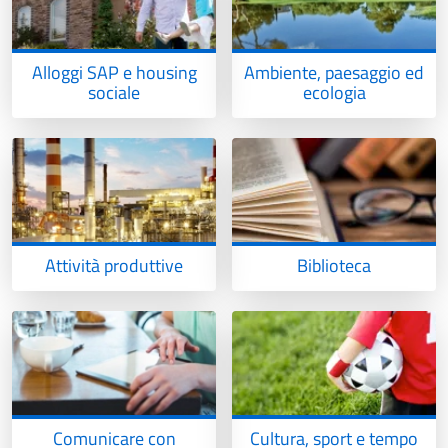
Alloggi SAP e housing
Ambiente, paesaggio ed
sociale
ecologia
Attività produttive
Biblioteca
Comunicare con
Cultura, sport e tempo