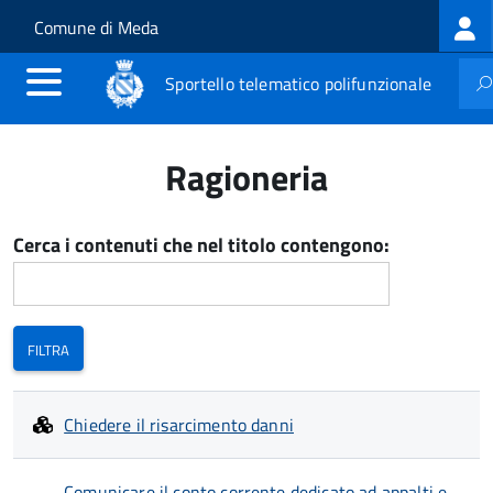
Log
Salta al contenuto principale
Skip to site navigation
Comune di Meda
me
Sportello telematico polifunzionale
Ragioneria
Cerca i contenuti che nel titolo contengono:
Chiedere il risarcimento danni
Comunicare il conto corrente dedicato ad appalti e