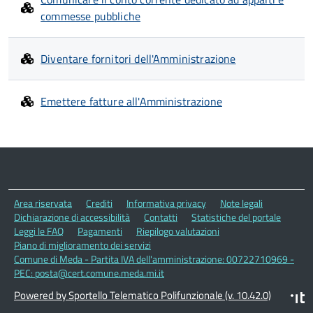
commesse pubbliche
Diventare fornitori dell'Amministrazione
Emettere fatture all'Amministrazione
Area riservata
Crediti
Informativa privacy
Note legali
Dichiarazione di accessibilità
Contatti
Statistiche del portale
Leggi le FAQ
Pagamenti
Riepilogo valutazioni
Piano di miglioramento dei servizi
Comune di Meda - Partita IVA dell'amministrazione: 00722710969 -
PEC: posta@cert.comune.meda.mi.it
Powered by Sportello Telematico Polifunzionale (v. 10.42.0)