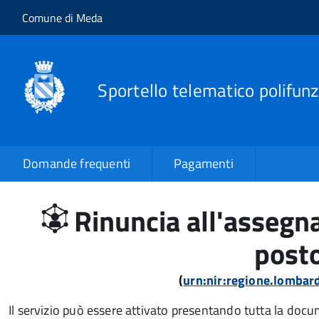
Salta al contenuto principale
Skip to site navigation
Comune di Meda
Sportello telematico polifunz
Domande frequenti
Pagamenti
Rinuncia all'assegn
post
(
urn:nir:regione.lombar
Il servizio può essere attivato presentando tutta la doc