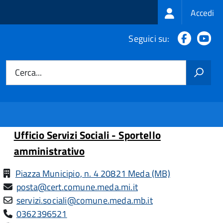
Login
Accedi
menu
Faceboo
Yo
Seguici su:
Cerca...
Ufficio Servizi Sociali - Sportello
amministrativo
Piazza Municipio, n. 4 20821 Meda (MB)
posta@cert.comune.meda.mi.it
servizi.sociali@comune.meda.mb.it
0362396521