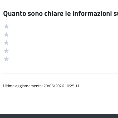
Quanto sono chiare le informazioni 
Valuta
Valutazione
5
Valuta
stelle
4
Valuta
su
stelle
3
Valuta
5
su
stelle
2
Valuta
5
su
stelle
1
5
su
stelle
5
su
Ultimo aggiornamento: 20/05/2026 10:25.11
5