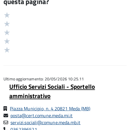
questa pagina?
Valuta
Valutazione
5
Valuta
stelle
4
Valuta
su
stelle
3
Valuta
5
su
stelle
2
Valuta
5
su
stelle
1
5
su
stelle
5
su
5
Ultimo aggiornamento: 20/05/2026 10:25.11
Ufficio Servizi Sociali - Sportello
amministrativo
Piazza Municipio, n. 4 20821 Meda (MB)
posta@cert.comune.meda.mi.it
servizi.sociali@comune.meda.mb.it
0362396521