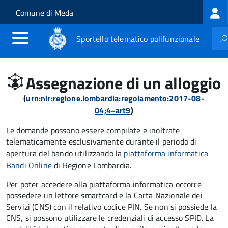
Log
Salta al contenuto principale
Skip to site navigation
Comune di Meda
me
Sportello telematico polifunzionale
Assegnazione di un alloggio
(
urn:nir:regione.lombardia:regolamento:2017-08-
04;4~art9
)
Le domande possono essere compilate e inoltrate
telematicamente esclusivamente durante il periodo di
apertura del bando utilizzando la
piattaforma informatica
Bandi Online
di Regione Lombardia.
Per poter accedere alla piattaforma informatica occorre
possedere un lettore smartcard e la Carta Nazionale dei
Servizi (CNS) con il relativo codice PIN. Se non si possiede la
CNS, si possono utilizzare le credenziali di accesso SPID. La