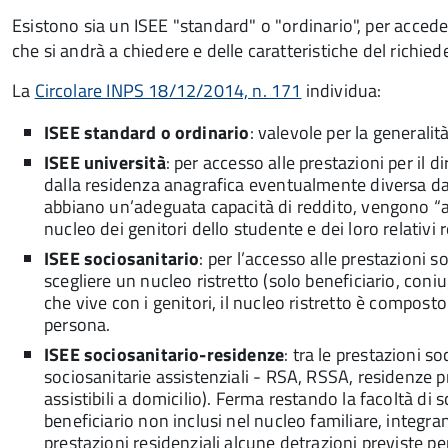
Esistono sia un ISEE "standard" o "ordinario", per accedere
che si andrà a chiedere e delle caratteristiche del richie
La
Circolare INPS 18/12/2014, n. 171
individua:
ISEE standard o ordinario
: valevole per la generalit
ISEE università
: per accesso alle prestazioni per il 
dalla residenza anagrafica eventualmente diversa da q
abbiano un’adeguata capacità di reddito, vengono “att
nucleo dei genitori dello studente e dei loro relativi 
ISEE sociosanitario
: per l’accesso alle prestazioni 
scegliere un nucleo ristretto (solo beneficiario, coni
che vive con i genitori, il nucleo ristretto è composto 
persona.
ISEE sociosanitario-residenze
: tra le prestazioni s
sociosanitarie assistenziali - RSA, RSSA, residenze p
assistibili a domicilio). Ferma restando la facoltà di
beneficiario non inclusi nel nucleo familiare, integra
prestazioni residenziali alcune detrazioni previste p