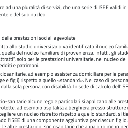
 ad una pluralità di servizi, che una serie di ISEE validi in
dente e del suo nucleo.
à delle prestazioni sociali agevolate
diritto allo studio universitario va identificato il nucleo fa
uella del nucleo familiare di provenienza. Infatti, gli stud
ratti”, solo per le prestazioni universitarie, nel nucleo de
redditi e patrimoni.
sociosanitarie, ad esempio assistenza domiciliare per le pers
uge e figli) rispetto a quello «standard». Nel caso di perso
dalla sola persona con disabilità. In sede di calcolo dell’ISE
ocio-sanitarie alcune regole particolari si applicano alle pre
rotette, ad esempio ospitalità alberghiera presso strutture 
 scegliere un nucleo ristretto rispetto a quello standard, si
ndo l’ISEE di una componente aggiuntiva per ciascun figlio. I
er le altre prestazioni sociosanitarie che appaiono meno nec