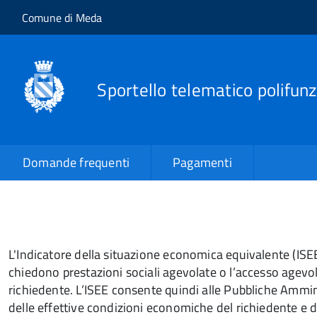
Salta al contenuto principale
Skip to site navigation
Comune di Meda
Sportello telematico polifunz
Domande frequenti
Pagamenti
L'Indicatore della situazione economica equivalente (ISE
chiedono prestazioni sociali agevolate o l’accesso agevola
richiedente. L’ISEE consente quindi alle Pubbliche Ammini
delle effettive condizioni economiche del richiedente e d