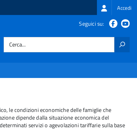
Login
Accedi
menu
Faceboo
Yo
Seguici su:
Cerca...
ico, le condizioni economiche delle famiglie che
rogazione dipende dalla situazione economica del
eterminati servizi o agevolazioni tariffarie sulla base