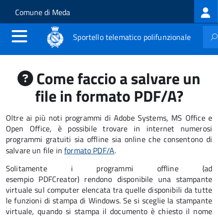
Log
Salta al contenuto principale
Skip to site navigation
Comune di Meda
me
Sportello telematico polifunzionale
Come faccio a salvare un
file in formato PDF/A?
Oltre ai più noti programmi di Adobe Systems, MS Office e
Open Office, è possibile trovare in internet numerosi
programmi gratuiti sia offline sia online che consentono di
salvare un file in
formato PDF/A
.
Solitamente i programmi offline (ad
esempio PDFCreator) rendono disponibile una stampante
virtuale sul computer elencata tra quelle disponibili da tutte
le funzioni di stampa di Windows. Se si sceglie la stampante
virtuale, quando si stampa il documento è chiesto il nome