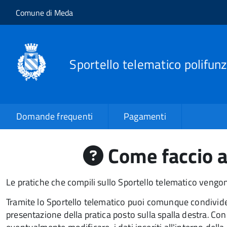
Salta al contenuto principale
Skip to site navigation
Comune di Meda
Sportello telematico polifunz
Domande frequenti
Pagamenti
Come faccio a 
Le pratiche che compili sullo Sportello telematico vengon
Tramite lo Sportello telematico puoi comunque condividere
presentazione della pratica posto sulla spalla destra
.
Con 