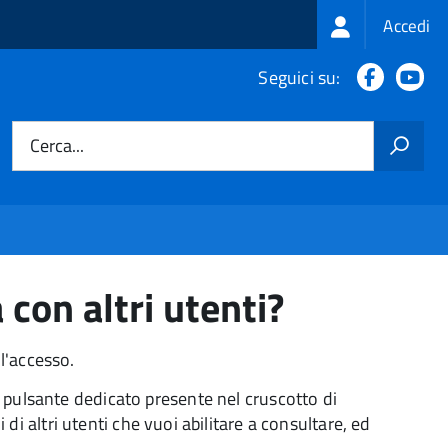
Login
Accedi
menu
Faceboo
Yo
Seguici su:
Cerca...
con altri utenti?
l'accesso.
l pulsante dedicato presente nel cruscotto di
di altri utenti che vuoi abilitare a consultare, ed