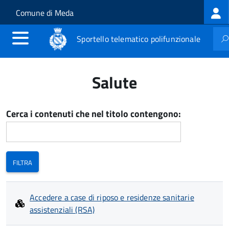
Log
Salta al contenuto principale
Skip to site navigation
Comune di Meda
me
Sportello telematico polifunzionale
Salute
Cerca i contenuti che nel titolo contengono:
Accedere a case di riposo e residenze sanitarie
assistenziali (RSA)