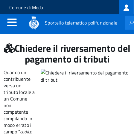
Log
Salta al contenuto principale
Skip to site navigation
Comune di Meda
me
Sportello telematico polifunzionale
Chiedere il riversamento del
pagamento di tributi
Quando un
contribuente
versa un
tributo locale a
un Comune
non
competente
compilando in
modo errato il
campo "
codice