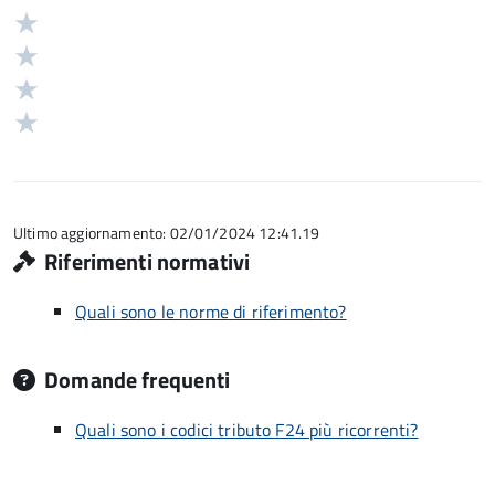
5
Valuta
stelle
4
Valuta
su
stelle
3
Valuta
5
su
stelle
2
Valuta
5
su
stelle
1
5
su
stelle
5
su
5
Ultimo aggiornamento: 02/01/2024 12:41.19
Riferimenti normativi
Quali sono le norme di riferimento?
Domande frequenti
Quali sono i codici tributo F24 più ricorrenti?