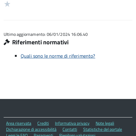
stelle
2
Valuta
5
su
stelle
1
5
su
stelle
5
su
5
Ultimo aggiornamento: 06/01/2024 16:06.40
Riferimenti normativi
Quali sono le norme di riferimento?
Area riservata
Crediti
Informativa privacy
Note legali
Dichiarazione di accessibilità
Contatti
Statistiche del portale
Leggi le FAQ
Pagamenti
Riepilogo valutazioni