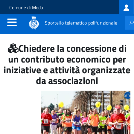
Log
Salta al contenuto principale
Skip to site navigation
Comune di Meda
me
Sportello telematico polifunzionale
Chiedere la concessione di
un contributo economico per
iniziative e attività organizzate
da associazioni