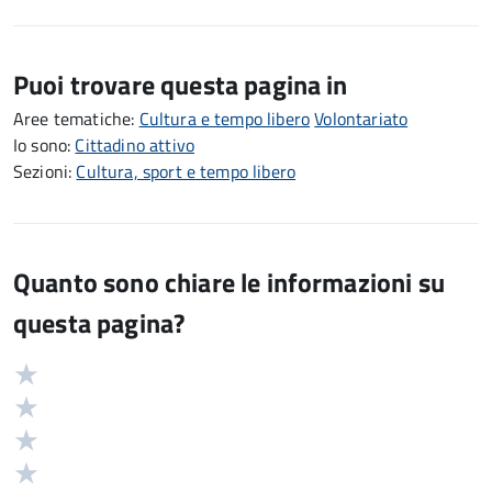
Puoi trovare questa pagina in
Aree tematiche:
Cultura e tempo libero
Volontariato
Io sono:
Cittadino attivo
Sezioni:
Cultura, sport e tempo libero
Quanto sono chiare le informazioni su
questa pagina?
Valuta
Valutazione
5
Valuta
stelle
4
Valuta
su
stelle
3
Valuta
5
su