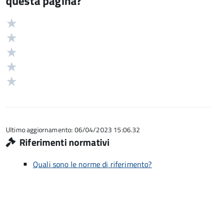
questa pagina?
Valuta
Valutazione
5
Valuta
stelle
4
Valuta
su
stelle
3
Valuta
5
su
stelle
2
Valuta
5
su
stelle
1
5
su
stelle
5
su
5
Ultimo aggiornamento: 06/04/2023 15:06.32
Riferimenti normativi
Quali sono le norme di riferimento?