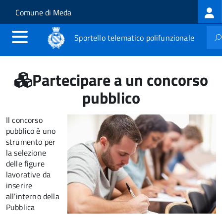
Log
Salta al contenuto principale
Skip to site navigation
Comune di Meda
me
Sportello telematico polifunzionale
Partecipare a un concorso
pubblico
Il concorso
pubblico è uno
strumento per
la selezione
delle figure
lavorative da
inserire
all’interno della
Pubblica