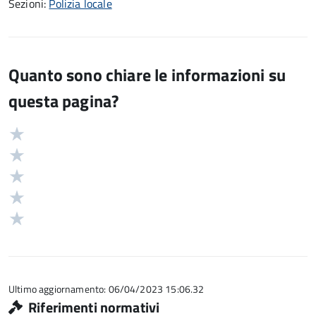
Sezioni:
Polizia locale
Quanto sono chiare le informazioni su
questa pagina?
Valuta
Valutazione
5
Valuta
stelle
4
Valuta
su
stelle
3
Valuta
5
su
stelle
2
Valuta
5
su
stelle
1
5
su
stelle
5
su
5
Ultimo aggiornamento: 06/04/2023 15:06.32
Riferimenti normativi