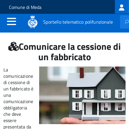
Log
Salta al contenuto principale
Skip to site navigation
Comune di Meda
me
Sportello telematico polifunzionale
Comunicare la cessione di
un fabbricato
La
comunicazione
di cessione di
un fabbricato è
una
comunicazione
obbligatoria
che deve
essere
presentata da