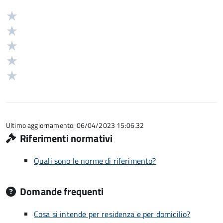
Valuta
Valutazione
5
Valuta
stelle
4
Valuta
su
stelle
3
Valuta
5
su
stelle
2
Valuta
5
su
stelle
1
5
su
stelle
5
su
5
Ultimo aggiornamento: 06/04/2023 15:06.32
Riferimenti normativi
Quali sono le norme di riferimento?
Domande frequenti
Cosa si intende per residenza e per domicilio?