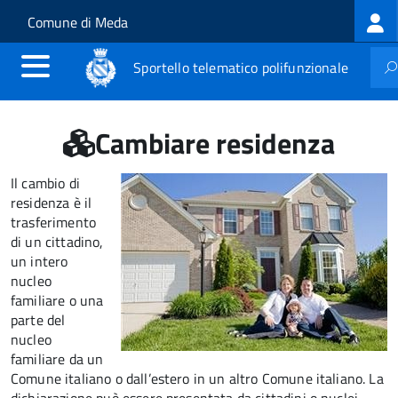
Log
Salta al contenuto principale
Skip to site navigation
Comune di Meda
me
Sportello telematico polifunzionale
Cambiare residenza
Il cambio di
residenza è il
trasferimento
di un cittadino,
un intero
nucleo
familiare o una
parte del
nucleo
familiare da un
Comune italiano o dall’estero in un altro Comune italiano. La