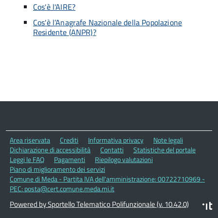
Cos'è l'AIRE?
Cos'è l’Anagrafe Nazionale della Popolazione
Residente (ANPR)?
Area riservata
Crediti
Informativa privacy
Note legali
Dichiarazione di accessibilità
Contatti
Statistiche del portale
Leggi le FAQ
Pagamenti
Riepilogo valutazioni
Piano di miglioramento dei servizi
Comune di Meda - Partita IVA dell'amministrazione: 00722710969 -
PEC: posta@cert.comune.meda.mi.it
Powered by Sportello Telematico Polifunzionale (v. 10.42.0)