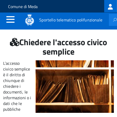
Log
Salta al contenuto principale
Skip to site navigation
Comune di Meda
me
Sportello telematico polifunzionale
Chiedere l'accesso civico
semplice
L’accesso
civico semplice
è il diritto di
chiunque di
chiedere i
documenti, le
informazioni o i
dati che le
pubbliche