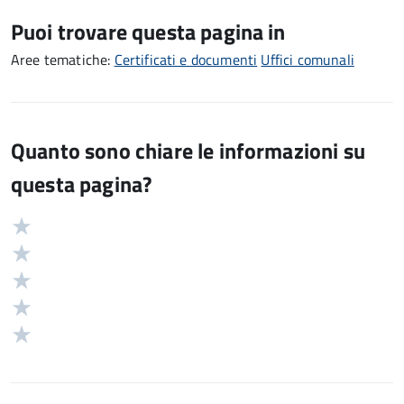
Puoi trovare questa pagina in
Aree tematiche:
Certificati e documenti
Uffici comunali
Quanto sono chiare le informazioni su
questa pagina?
Valuta
Valutazione
5
Valuta
stelle
4
Valuta
su
stelle
3
Valuta
5
su
stelle
2
Valuta
5
su
stelle
1
5
su
stelle
5
su