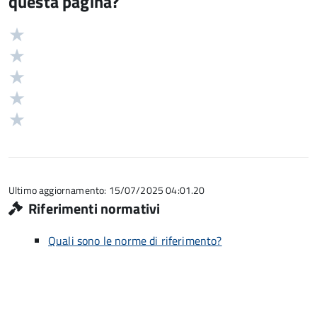
questa pagina?
Valuta
Valutazione
5
Valuta
stelle
4
Valuta
su
stelle
3
Valuta
5
su
stelle
2
Valuta
5
su
stelle
1
5
su
stelle
5
su
5
Ultimo aggiornamento: 15/07/2025 04:01.20
Riferimenti normativi
Quali sono le norme di riferimento?