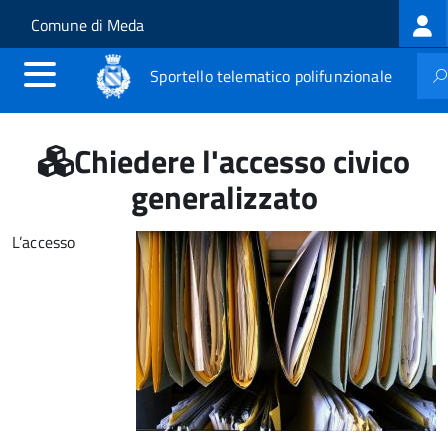
Log
Salta al contenuto principale
Skip to site navigation
Comune di Meda
me
Sportello telematico polifunzionale
Chiedere l'accesso civico
generalizzato
L’accesso