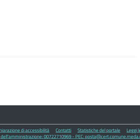
hiarazione di accessibilità
Contatti
Statistiche del portale
Leggi 
A dell'amministrazione: 00722710969 - PEC: posta@cert.comune.meda.m