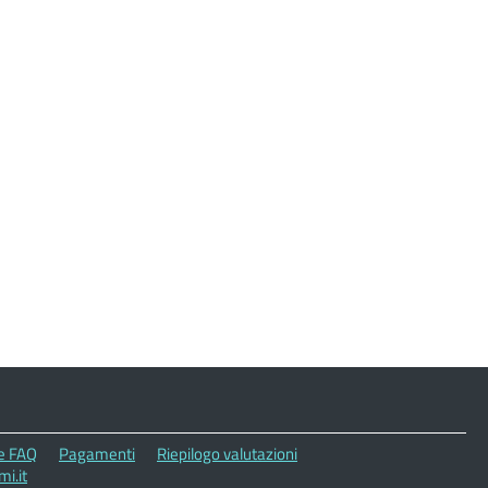
le FAQ
Pagamenti
Riepilogo valutazioni
i.it