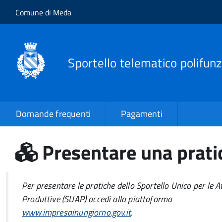
Salta al contenuto principale
Skip to site navigation
Comune di Meda
Sportello telematico polifunz
Domande frequenti
Pagamenti
Presentare una pratic
Per presentare le pratiche dello Sportello Unico per le At
Produttive (SUAP) accedi alla piattaforma
www.impresainungiorno.gov.it
.