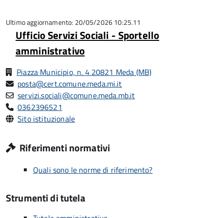
5
su
5
Ultimo aggiornamento: 20/05/2026 10:25.11
Ufficio Servizi Sociali - Sportello
amministrativo
Piazza Municipio, n. 4 20821 Meda (MB)
posta@cert.comune.meda.mi.it
servizi.sociali@comune.meda.mb.it
0362396521
Sito istituzionale
Riferimenti normativi
Quali sono le norme di riferimento?
Strumenti di tutela