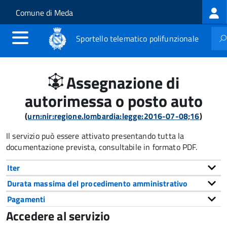
Log
Salta al contenuto principale
Skip to site navigation
Comune di Meda
me
Sportello telematico polifunzionale
Assegnazione di
autorimessa o posto auto
(
urn:nir:regione.lombardia:legge:2016-07-08;16
)
Il servizio può essere attivato presentando tutta la
documentazione prevista, consultabile in formato PDF.
Iter
Durata massima del procedimento amministrativo
Pagamenti
Accedere al servizio