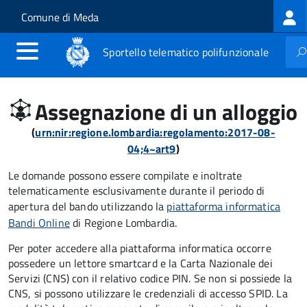
Log
Salta al contenuto principale
Skip to site navigation
Comune di Meda
me
Sportello telematico polifunzionale
Assegnazione di un alloggio
(
urn:nir:regione.lombardia:regolamento:2017-08-
04;4~art9
)
Le domande possono essere compilate e inoltrate
telematicamente esclusivamente durante il periodo di
apertura del bando utilizzando la
piattaforma informatica
Bandi Online
di Regione Lombardia.
Per poter accedere alla piattaforma informatica occorre
possedere un lettore smartcard e la Carta Nazionale dei
Servizi (CNS) con il relativo codice PIN. Se non si possiede la
CNS, si possono utilizzare le credenziali di accesso SPID. La