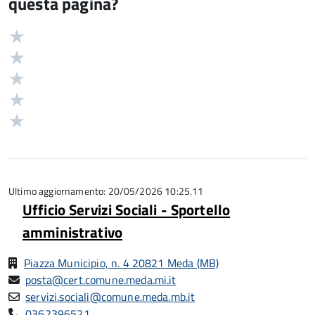
questa pagina?
Valuta
Valutazione
5
Valuta
stelle
4
Valuta
su
stelle
3
Valuta
5
su
stelle
2
Valuta
5
su
stelle
1
5
su
stelle
5
su
5
Ultimo aggiornamento: 20/05/2026 10:25.11
Ufficio Servizi Sociali - Sportello
amministrativo
Piazza Municipio, n. 4 20821 Meda (MB)
posta@cert.comune.meda.mi.it
servizi.sociali@comune.meda.mb.it
0362396521